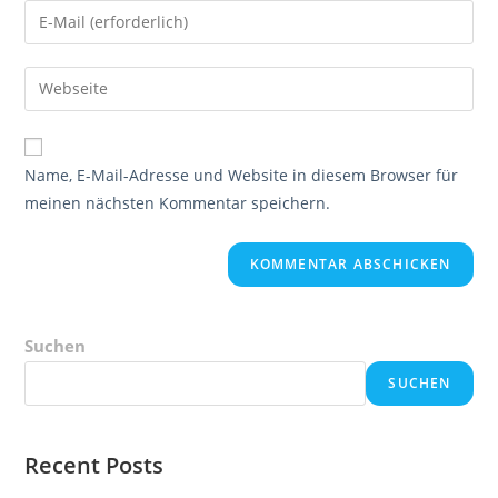
Namen
Gib
oder
deine
Benutzernamen
E-
Gib
zum
Mail-
deine
Kommentieren
Adresse
Website-
ein
zum
URL
Name, E-Mail-Adresse und Website in diesem Browser für
Kommentieren
ein
meinen nächsten Kommentar speichern.
ein
(optional)
Suchen
SUCHEN
Recent Posts