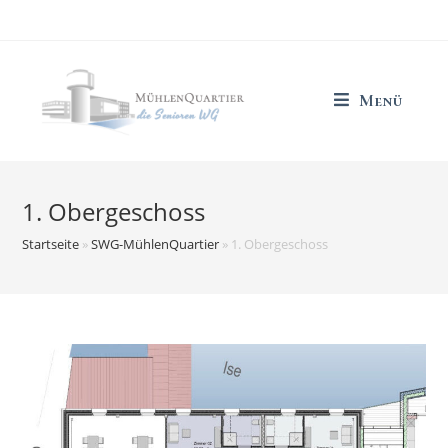
Zum
Inhalt
springen
Menü
1. Obergeschoss
Startseite
»
SWG-MühlenQuartier
»
1. Obergeschoss