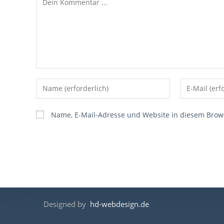
Gib
Gib
deinen
deine
Namen
E-
Name, E-Mail-Adresse und Website in diesem Brow
oder
Mail-
Benutzernamen
Adresse
zum
zum
Kommentieren
Kommentier
ein
ein
Designed by
hd-webdesign.de