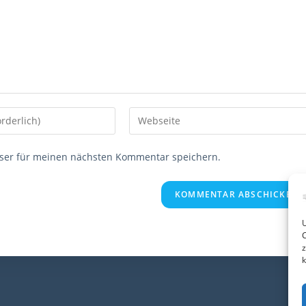
Gib
deine
Website-
ser für meinen nächsten Kommentar speichern.
URL
ein
(optional)
en
U
C
z